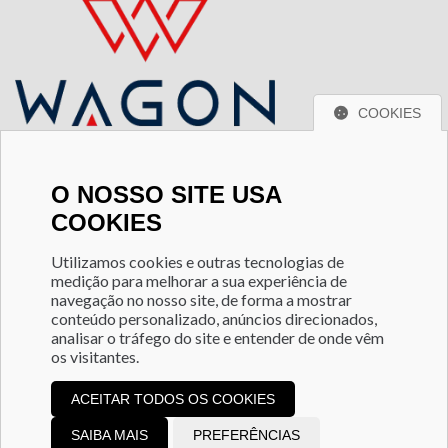
COOKIES
Localização
O NOSSO SITE USA
Praça Padre João Álvares, n 185 , salas - 15/17/18 Centro
COOKIES
Itaquaquecetuba - SP - CEP. 08570-050
Utilizamos cookies e outras tecnologias de
Entre em contato
medição para melhorar a sua experiência de
navegação no nosso site, de forma a mostrar
(11) 9 4720-6305
conteúdo personalizado, anúncios direcionados,
(11) 9 7874-5876
analisar o tráfego do site e entender de onde vêm
diretoria@wagoncontabilidade.com.br
os visitantes.
Redes Sociais
ACEITAR TODOS OS COOKIES
SAIBA MAIS
PREFERÊNCIAS